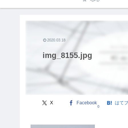
2020.03.18
img_8155.jpg
X
Facebook
はて
0