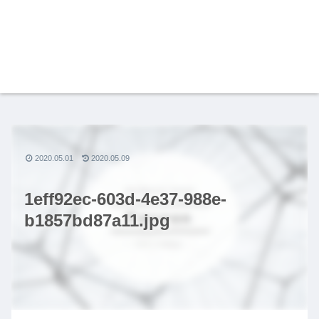
2020.05.01
2020.05.09
1eff92ec-603d-4e37-988e-
b1857bd87a11.jpg