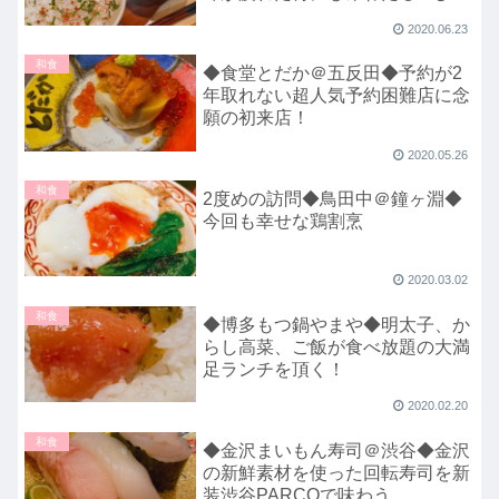
りご飯にも！
2020.06.23
和食
◆食堂とだか＠五反田◆予約が2
年取れない超人気予約困難店に念
願の初来店！
2020.05.26
和食
2度めの訪問◆鳥田中＠鐘ヶ淵◆
今回も幸せな鶏割烹
2020.03.02
和食
◆博多もつ鍋やまや◆明太子、か
らし高菜、ご飯が食べ放題の大満
足ランチを頂く！
2020.02.20
和食
◆金沢まいもん寿司＠渋谷◆金沢
の新鮮素材を使った回転寿司を新
装渋谷PARCOで味わう