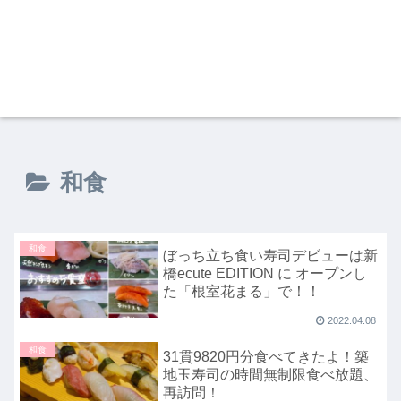
和食
和食
ぼっち立ち食い寿司デビューは新
橋ecute EDITION に オープンし
た「根室花まる」で！！
2022.04.08
和食
31貫9820円分食べてきたよ！築
地玉寿司の時間無制限食べ放題、
再訪問！