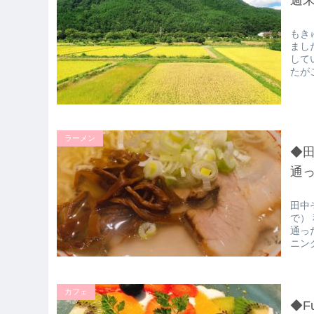
もき
まし
して
たが
ラーメン
◆
通
田中
で）
通っ
ニン
カフェ
◆F