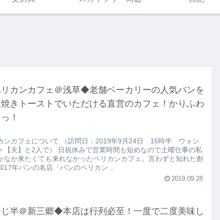
ペリカンカフェ＠浅草◆老舗ベーカリーの人気パンを
火焼きトーストでいただける直営のカフェ！かりふわ
ちっ！
カンカフェについて （訪問日：2019年9月24日 15時半 ウォン
ト【夫】と2人で） 日祝休みで営業時間も短めなので土曜仕事の私
かなか来たくても来れなかったペリカンカフェ。言わずと知れた創
和17年パンの名店「パンのペリカン...
2019.09.28
つじ半＠新三郷◆本店は行列必至！一度で二度美味し