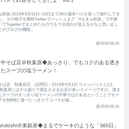
ゅ鉄旅 2019年9月15日−16日までJRの週末パスを使って旅行してき
た。その様子を随時Twitterでハッシュタグ「#もきゅ鉄旅」で中継
いてTogetterでまとめたものでも十分流れが追えるかなと思いまし
このブログの機能...
2019.09.18
田中そば店＠秋葉原◆あっさり、でもコクのある透き
ったスープの塩ラーメン！
そば店 秋葉原店 （訪問日：2019年9月1日 ウォンバットと2人
 秋葉原にはデカ盛りで満足させるお店が多いイメージですが、透き
たスープのすっきり塩ラーメンの中華そばがあるということでモー
グを朝8時に食べたっきりでコバラが減...
2019.09.18
urutoshi＠東銀座◆まるでケーキのような「365日」