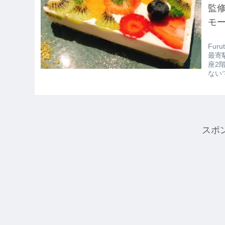
監
モ
Fur
最寄
座2
ない
スポ