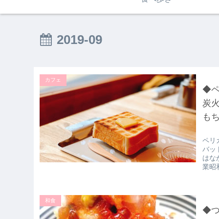
2019-09
カフェ
◆
炭
も
ペリ
バッ
はな
業昭
和食
◆