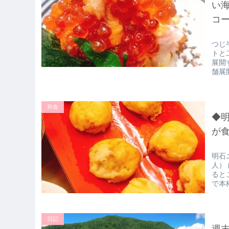
い
コ
つじ
トと
展開
舗展
和食
◆
が
明石
人）
ると
で本
日記
週末