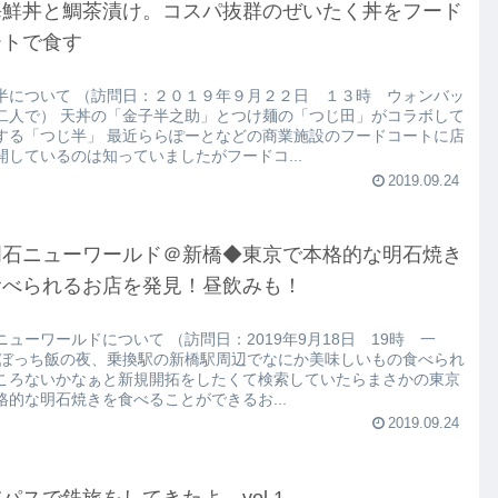
海鮮丼と鯛茶漬け。コスパ抜群のぜいたく丼をフード
ートで食す
半について （訪問日：２０１９年９月２２日 １３時 ウォンバッ
二人で） 天丼の「金子半之助」とつけ麺の「つじ田」がコラボして
する「つじ半」 最近ららぽーとなどの商業施設のフードコートに店
開しているのは知っていましたがフードコ...
2019.09.24
明石ニューワールド＠新橋◆東京で本格的な明石焼き
食べられるお店を発見！昼飲みも！
ニューワールドについて （訪問日：2019年9月18日 19時 一
 ぼっち飯の夜、乗換駅の新橋駅周辺でなにか美味しいもの食べられ
ころないかなぁと新規開拓をしたくて検索していたらまさかの東京
格的な明石焼きを食べることができるお...
2019.09.24
パスで鉄旅をしてきたよ vol.1