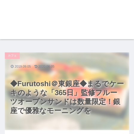
カフェ
2019.09.05
2020.06.05
◆Furutoshi＠東銀座◆まるでケー
キのような「365日」監修フルー
ツオープンサンドは数量限定！銀
座で優雅なモーニングを