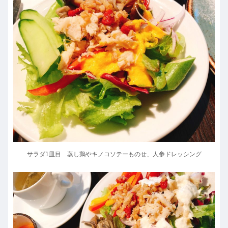
サラダ1皿目 蒸し鶏やキノコソテーものせ、人参ドレッシング