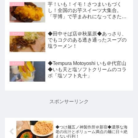
芋！いも！イモ！さつまいもづく
スイーツ
し！全国のお芋スイーツ大集合。
「芋博」で芋まみれになってきたレ
ポ。
◆田中そば店＠秋葉原◆あっさり、
ラーメン
でもコクのある透き通ったスープの
塩ラーメン！
◆Tempura Motoyoshi いも＠代官山
スイーツ
◆いも天と塩ソフトクリームのコラ
ボ「塩ソフト丸十」
スポンサーリンク
◆つけ麺五ノ神製作所＠新宿◆濃厚な海
老の出汁とボリューム満点の麺に日々絶
えない行列！