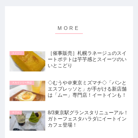
［催事販売］札幌ラネージュのスイ
スイーツ
ートポテトは芋芋感とスイーツのい
いとこどり
◇むうや＠東京ミズマチ◇「パンと
スカイツリー周辺
エスプレッソと」が手がける新店舗
は「ムー」専門店！イートインも！
8/3東京駅グランスタリニューアル！
カフェ
ガトーフェスタハラダにイートイン
カフェ登場！