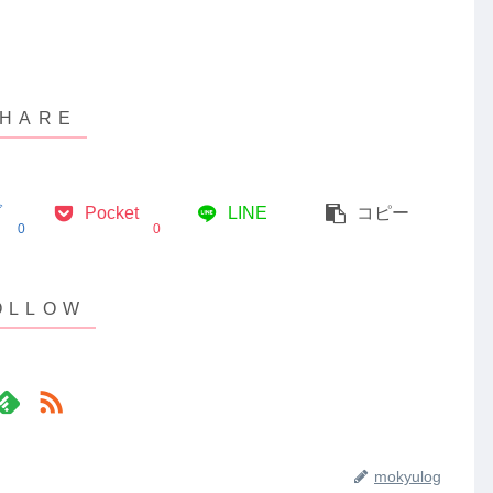
ブ
Pocket
LINE
コピー
0
0
mokyulog