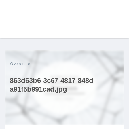
2020.10.10
863d63b6-3c67-4817-848d-
a91f5b991cad.jpg