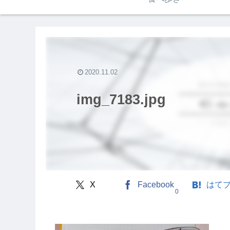
2020.11.02
img_7183.jpg
X
Facebook
はて
0