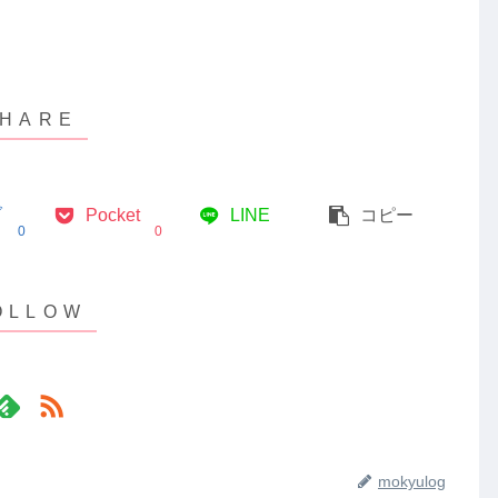
ブ
Pocket
LINE
コピー
0
0
mokyulog