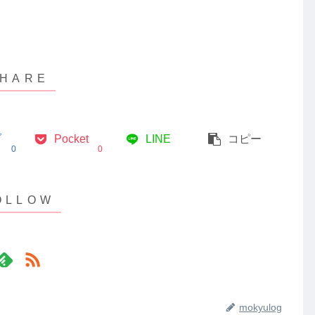
ブ
Pocket
LINE
コピー
0
0
mokyulog