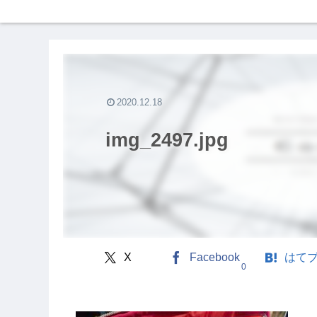
2020.12.18
img_2497.jpg
X
Facebook
はて
0