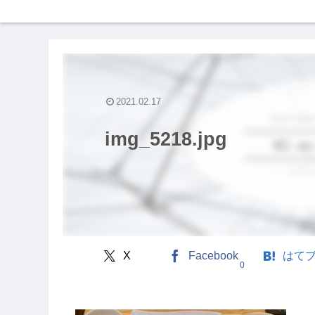
2021.02.17
img_5218.jpg
X
Facebook
はて
0