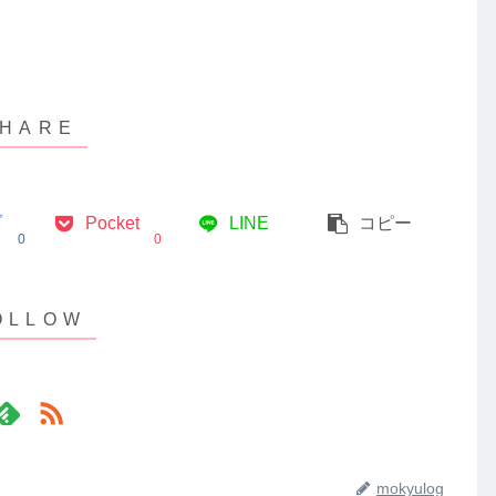
ブ
Pocket
LINE
コピー
0
0
mokyulog