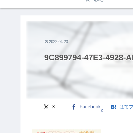
2022.04.23
9C899794-47E3-4928-A
X
Facebook
はて
0