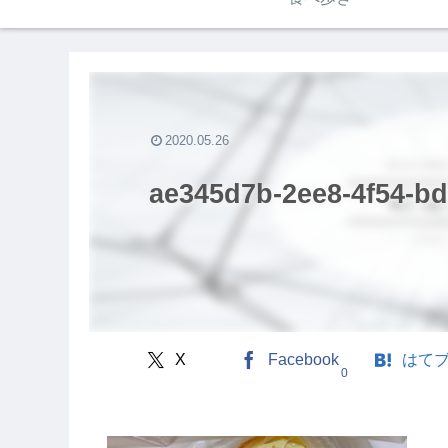
2020.05.26
ae345d7b-2ee8-4f54-bd
X
Facebook
はて
0