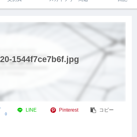
20-1544f7ce7b6f.jpg
ブ
LINE
Pinterest
コピー
0