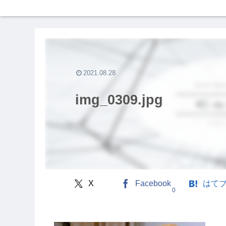
2021.08.28
img_0309.jpg
X
Facebook
はて
0