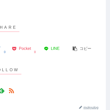
ブ
Pocket
LINE
コピー
0
0
mokyulog