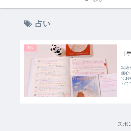
占い
手帳
［
写経
無心
てお
って
スポ