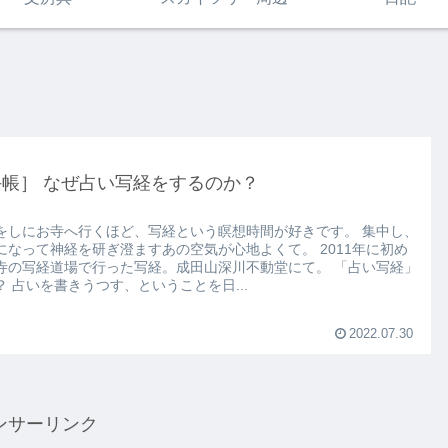
手帳］ なぜ占い写経をするのか？
をしにお寺へ行くほど、写経という瞑想時間が好きです。 集中し、
になって神経を研ぎ澄ますあの空気が心地よくて。 2011年に初め
寺の写経道場で行った写経。成田山深川不動堂にて。 「占い写経」
？ 占いを書きうつす、ということを日...
2022.07.30
ンサーリンク