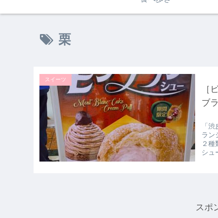
栗
スイーツ
［
ブ
「渋
ラン
２種
シュ
スポ