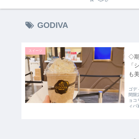
GODIVA
スイーツ
◇
「シ
も美
ゴデ
間限
ョコ
ィバ