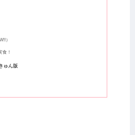
!!）
実食！
きゅん版