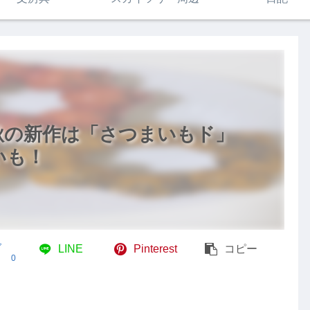
秋の新作は「さつまいもド」
いも！
ブ
LINE
Pinterest
コピー
0