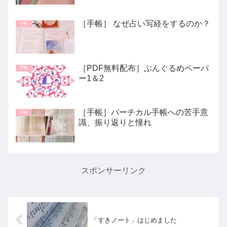
［手帳］ なぜ占い写経をするのか？
手帳
［PDF無料配布］ぶんぐるめペーパ
手帳
ー1＆2
［手帳］バーチカル手帳への苦手意
手帳
識、振り返りと憧れ
スポンサーリンク
「すきノート」はじめました