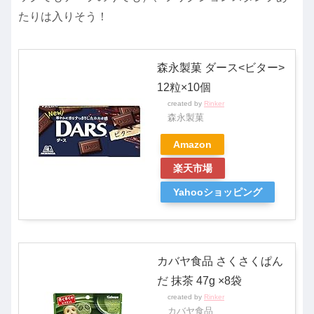
たりは入りそう！
森永製菓 ダース<ビター>
12粒×10個
created by
Rinker
森永製菓
Amazon
楽天市場
Yahooショッピング
カバヤ食品 さくさくぱん
だ 抹茶 47g ×8袋
created by
Rinker
カバヤ食品