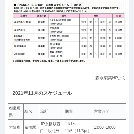
森永製菓HPより
2021年11月のスケジュール
都道府
駅名
場所
期間
営業時間
県
JR京橋駅西
11/1〜
大阪府
京橋駅
13:00~19:00
口 改札外
11/5（11/3休）