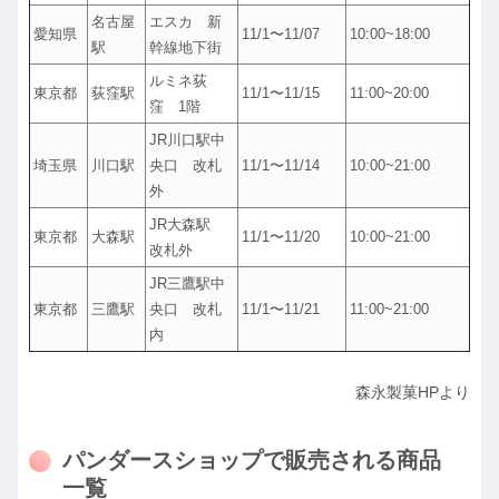
名古屋
エスカ 新
愛知県
11/1〜11/07
10:00~18:00
駅
幹線地下街
ルミネ荻
東京都
荻窪駅
11/1〜11/15
11:00~20:00
窪 1階
JR川口駅中
埼玉県
川口駅
央口 改札
11/1〜11/14
10:00~21:00
外
JR大森駅
東京都
大森駅
11/1〜11/20
10:00~21:00
改札外
JR三鷹駅中
東京都
三鷹駅
央口 改札
11/1〜11/21
11:00~21:00
内
森永製菓HPより
パンダースショップで販売される商品
一覧